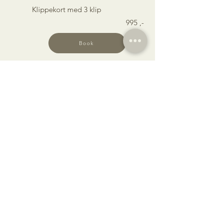
Klippekort med 3 klip
995 ,-
Book
Tilmeld dig vores nyhedsbrev
Indtast din email
Tilmeld